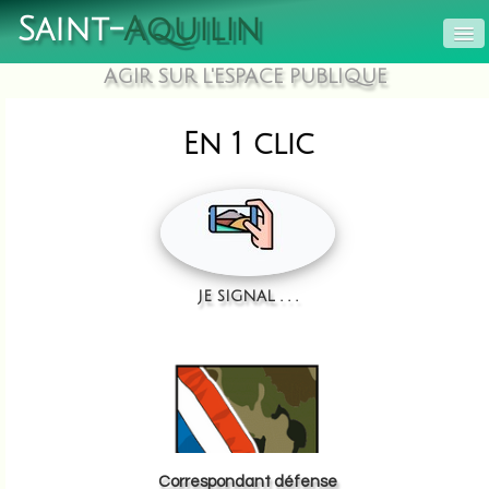
Saint-
Aquilin
AGIR SUR L'ESPACE PUBLIQUE
ACCUEIL
SERVICES
▼
En 1 clic
MUNICIPALITÉ
▼
LES ASSOCIATIONS
QUE FAIRE À ST AQUILIN?
▼
je signal . . .
Correspondant défense