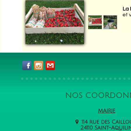
La 
et 
NOS COORDON
MAIRIE
114 rue des Caill
24110 Saint-Aquili