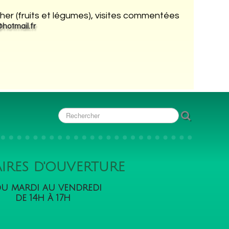
cher (fruits et légumes), visites commentées
hotmail.fr
IRES D'OUVERTURE
u mardi au vendredi
de 14h à 17h