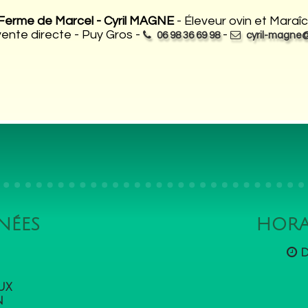
Ferme de Marcel - Cyril MAGNE
- Éleveur ovin et Maraî
vente directe - Puy Gros -
-
06 98 36 69 98
cyril-magne@
NÉES
HORA
d
oux
n